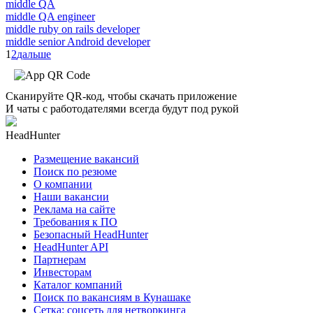
middle QA
middle QA engineer
middle ruby on rails developer
middle senior Android developer
1
2
дальше
Сканируйте QR-код, чтобы скачать приложение
И чаты с работодателями всегда будут под рукой
HeadHunter
Размещение вакансий
Поиск по резюме
О компании
Наши вакансии
Реклама на сайте
Требования к ПО
Безопасный HeadHunter
HeadHunter API
Партнерам
Инвесторам
Каталог компаний
Поиск по вакансиям в Кунашаке
Сетка: соцсеть для нетворкинга