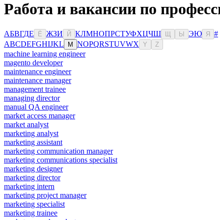
Работа и вакансии по профес
А
Б
В
Г
Д
Е
Ж
З
И
К
Л
М
Н
О
П
Р
С
Т
У
Ф
Х
Ц
Ч
Ш
Э
Ю
#
Ё
Й
Щ
Ы
Я
A
B
C
D
E
F
G
H
I
J
K
L
N
O
P
Q
R
S
T
U
V
W
X
M
Y
Z
machine learning engineer
magento developer
maintenance engineer
maintenance manager
management trainee
managing director
manual QA engineer
market access manager
market analyst
marketing analyst
marketing assistant
marketing communication manager
marketing communications specialist
marketing designer
marketing director
marketing intern
marketing project manager
marketing specialist
marketing trainee