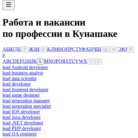
Работа и вакансии
по профессии в Кунашаке
А
Б
В
Г
Д
Е
Ж
З
И
К
Л
М
Н
О
П
Р
С
Т
У
Ф
Х
Ц
Ч
Ш
Э
Ю
Ё
Й
Щ
Ы
Я
#
A
B
C
D
E
F
G
H
I
J
K
M
N
O
P
Q
R
S
T
U
V
W
X
L
Y
Z
lead Android developer
lead business analyst
lead data scientist
lead developer
lead frontend developer
lead game designer
lead generation manager
lead generation specialist
lead IOS developer
lead Java developer
lead .NET developer
lead PHP developer
lead QA engineer