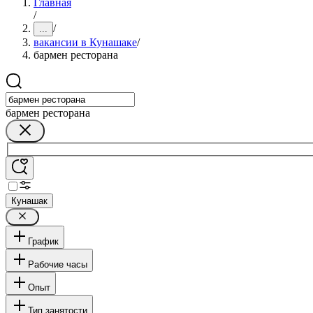
Главная
/
/
...
вакансии в Кунашаке
/
бармен ресторана
бармен ресторана
Кунашак
График
Рабочие часы
Опыт
Тип занятости