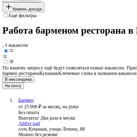
Уровень дохода
Ещё фильтры
Работа барменом ресторана в
, 1 вакансия
По вашему запросу ещё будут появляться новые вакансии. При
бармен ресторана
Кунашак
Ключевые слова в названии вакансии
В мессенджер
На почту
Бармен
от
25 000
₽
за месяц,
на руки
Без опыта
Выплаты: Два раза в месяц
Айбэт паб
село Кунашак, улица Ленина, 88
Можно без резюме