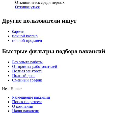
Откликнитесь среди первых
Откликнуться
Другие пользователи ищут
бармен
ночной кассир
ночной продавец
Быстрые фильтры подбора вакансий
Без опыта работы
От прямых работодателей
Полная занятость
Полный день
Сменный график
HeadHunter
Размещение вакансий
Поиск по резюме
О компании
Наши вакансии